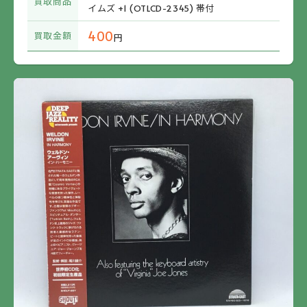
買取商品
イムズ +1 (OTLCD-2345) 帯付
400
買取金額
円