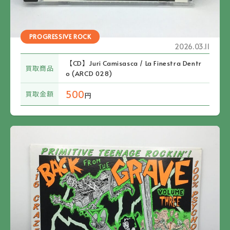
PROGRESSIVE ROCK
2026.03.11
【CD】Juri Camisasca / La Finestra Dentr
買取商品
o (ARCD 028)
500
買取金額
円