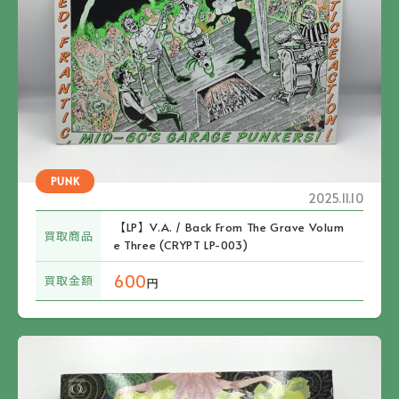
PUNK
2025.11.10
【LP】V.A. / Back From The Grave Volum
買取商品
e Three (CRYPT LP-003)
600
買取金額
円