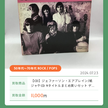
50年代～70年代 ROCK / POPS
2024.07.23
【CD】ジェファーソン・エアプレイン/紙
買取商品
ジャケCD 9タイトルまとめ買いセット ディ
スクユニオン特典BOX付
11,000
買取金額
円