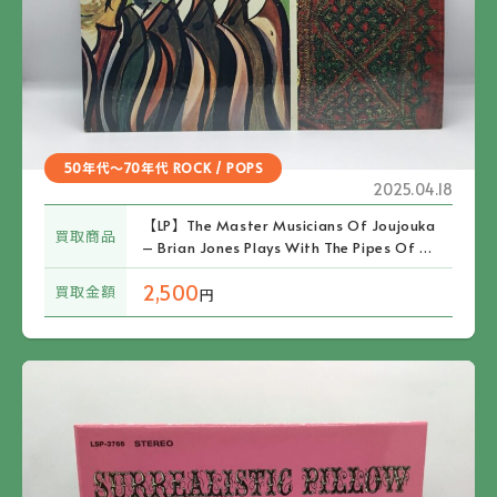
50年代～70年代 ROCK / POPS
2025.04.18
【LP】The Master Musicians Of Joujouka
買取商品
– Brian Jones Plays With The Pipes Of Pa
n At Joujouka (COC 49100) US/シュリン
2,500
買取金額
ク付
円