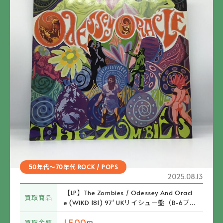
50年代～70年代 ROCK / POPS
2025.08.13
【LP】The Zombies / Odessey And Oracl
買取商品
e (WIKD 181) 97' UKリイシュー盤（B-6プ
レスミス）
1,500
買取金額