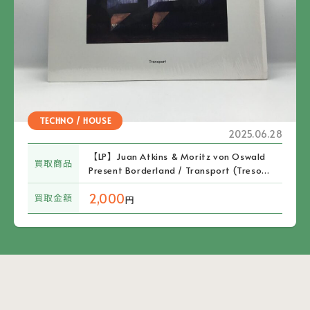
TECHNO / HOUSE
2025.06.28
【LP】Juan Atkins & Moritz von Oswald
買取商品
Present Borderland / Transport (Tresor.
285LP)
2,000
買取金額
円