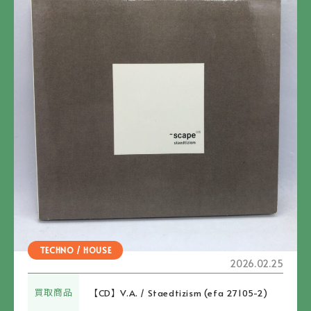
TECHNO / HOUSE
2026.02.25
買取商品
【CD】V.A. / Staedtizism (efa 27105-2)