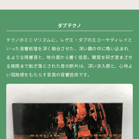
ダブテクノ
テクノのミニマリズムに、レゲエ・ダブのエコーやディレイと
いった音響処理を深く融合させた、深い霧の中に吸い込まれ
るような残響音と、地の底から響く低音。聴覚を研ぎ澄まさせ
る極限まで削ぎ落とされた音の断片は、深い没入感と、心地よ
い孤独感をもたらす至高の音響芸術です。