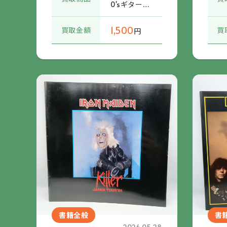
0'sギター・
ポップ・
ディスク・
1,500
買取金額
買
円
ガイド (ISB
N97844016
39175) 帯付
書籍全般
書