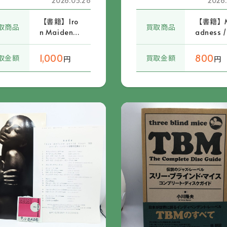
2026.05.28
2026.
【書籍】Iro
【書籍】
取商品
買取商品
n Maiden /
adness /
The Beast
ow Wow
On The Roa
w / Japa
1,000
800
取金額
買取金額
円
円
d Japan To
Tour 198
ur 1982 パ
パンフレ
ンフレット
ト