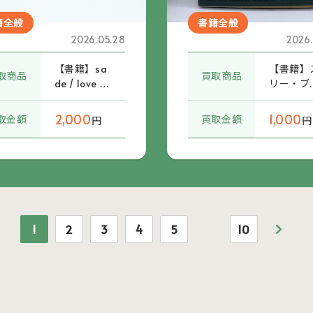
籍全般
書籍全般
2026.05.28
2026.
【書籍】sa
【書籍】
取商品
買取商品
de / love d
リー・ブ
eluxe world
インド・
tour 1993
イス コ
2,000
1,000
取金額
買取金額
円
円
パンフレッ
リート・
ト 曲目リス
ディスク
ト/ステージ
イド ~伝
パス付
のジャズ
レーベル~
小川隆夫 (
BN9784
1
2
3
4
5
10
5447795
帯付