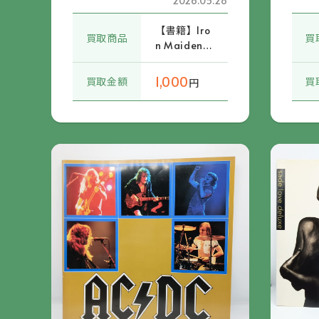
2026.05.28
【書籍】Iro
買取商品
買
n Maiden /
Liller Japa
n Tour 1981
1,000
買取金額
買
円
パンフレッ
ト