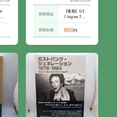
05.28
2026.05.28
M
【書籍】U2
買取商品
 B
/ Japan To
 Wo
ur 1983 パ
n
ンフレット
800
買取金額
円
2
ッ