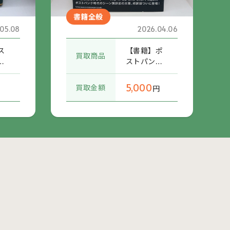
書籍全般
05.08
2026.04.06
ス
【書籍】ポ
買取商品
ラ
ストパン
マ
ク・ジェネ
ンプ
レーション 1
5,000
買取金額
円
978-1984
ガ
(ISBN978-
説
4-401-634
・
04-0) 帯付
 /
IS
90
)