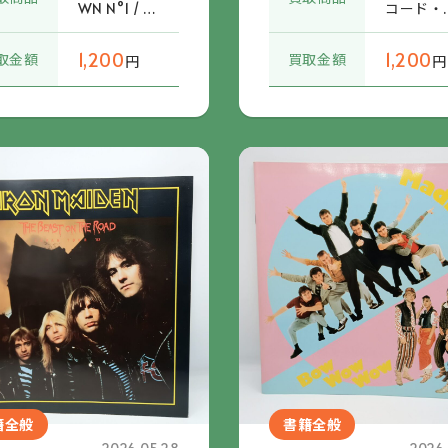
WN N°1 / IN
コード・
DEPENDENT
レクター
STREET CUL
増刊 サ
1,200
1,200
取金額
買取金額
円
円
TURE MAG
デリック
AZINE FRO
エクスペ
M TOKYO
メンタル 
9101963
618)
籍全般
書籍全般