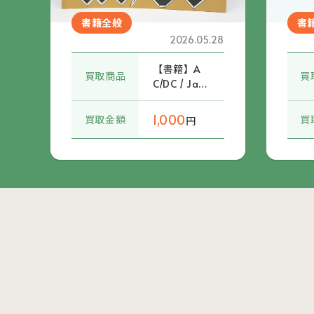
書籍全般
書
2026.05.28
【書籍】A
買取商品
買
C/DC / Jap
an Tour 198
2 パンフ
1,000
買取金額
買
円
レット