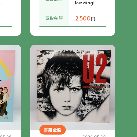
コ
low Magic
ズ
Orchestra
イケ
/ YMO BO
2,500
買取金額
円
&
OK OMIYA
リ
GE
(4
80
書籍全般