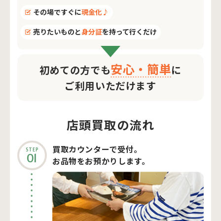
その場ですぐに
現金化♪
売りたいものと
身分証
を持って行くだけ
安心・簡単
初めての方でも
に
ご利用いただけます
店頭買取の流れ
買取カウンターで受付。
STEP
01
お品物をお預かりします。