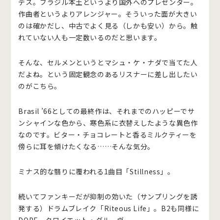
デス。ブラジル本土というより国外へのプレゼンター。
作曲者というよりアレンジャー。そういった面が大きい
のは確かだし、中古でよく見る（しかも安い）から。触
れていない人も一定数いるのだと思います。
そんな、セルメンというとマシュ・ケ・ナダで当てた人
だよね。という固定観念のあるリスナーに差し出したい
のがこちら。
Brasil ’66としての最終作は、それまでのハッピーでサ
ンシャインな色から、寒色系に衣替えしたような異色作
なのです。ビター・チョコレートと香るミルクティーを
傍らに耳を傾けたくなる……そんな気分。
ミナス的な翳りに覆われる1曲目「Stillness」。
続いてファンキーだが抑制の効いた（サンプリングを誘
発する）ドラムブレイク「Riteous Life」。B2も同様に