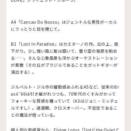
DOPE。クワイエット・グルーヴ。
A4「Cancao Do Nosso」はジェントルな男性ボーカル
にうっとりと目を閉じて。
B1「Lost In Paradise」はカエターノの作。丘の上、昼
下がり。少し強い風に髪は靡いて、曇り空の海原を眺め
る……。そんな心象風景も浮かぶオーケストレーション
が素敵（その丘がブラジルであることをガットギターが
演出する）。
ジルベルト・ジル作の躍動感あふれるA5など、従来のBr
asil ’66は引き継がれつつも、70年代のくすみがかって
フォーキーな質感を纏っていて（A3はジョニ・ミッチェ
ルですし）。過渡期、クロスオーバー。不安定であるこ
との魔法が宿っている。
個人的な肌感覚から、Flying Lotus「Until the Quiet C