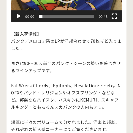
00:00
00:46
【新入荷情報】
パンク／メロコア系のLPが洋邦合わせて70枚ほど入りま
した。
まさに90～00ｓ前半のパンク・シーンの勢いを感じさせ
るラインアップです。
Fat Wreck Chords、Epitaph、Revelation……etc。N
OFXやバッド・レリジョンやオフスプリング…などな
ど。邦楽ならハイスタ、ハスキンにKEMURI、スキャフ
ルキング…ともちろんスカパンクの方向もアリ。
綺麗に半々のボリュームで分かれました。洋楽と邦楽、
それぞれの新入荷コーナーにてご覧くださいませ。