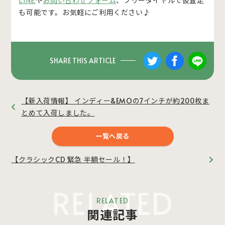
も可能です。お気軽にご利用ください♪
SHARE THIS ARTICLE
【新入荷情報】 インディー&EMOの7インチが約200枚ま
とめて入荷しました。
一覧へ戻る
【クラシックCD 緊急 半額セール！】
RELATED
RELATED
関連記事