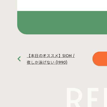
【本日のオススメ】SION /
夜しか泳げない (1990)
RE