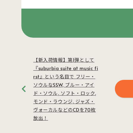
【新入荷情報】第1弾として
『suburbia suite at music fi
rst』という名目で フリー・
ソウルなSSW, ブルー・アイ
ド・ソウル, ソフト・ロック,
モンド・ラウンジ, ジャズ・
ヴォーカルなどのCDを70枚
放出！