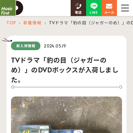
LINE
電話
メール
TOP
新着情報
TVドラマ「豹の目（ジャガーのめ）」の
＞
＞
2024.05.19
新入荷情報
TVドラマ「豹の目（ジャガーの
め）」のDVDボックスが入荷しまし
た。