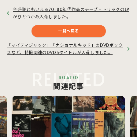
全盛期ともいえる70-80年代作品のチープ・トリックのLP
がひとつかみ入荷しました。
一覧へ戻る
「マイティジャック」「ナショナルキッド」のDVDボック
スなど、特撮関連のDVD5タイトルが入荷しました。
RELATED
RELATED
関連記事