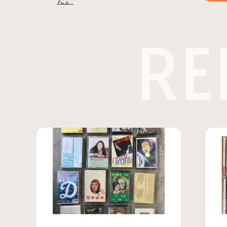
た。
RE