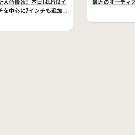
新入荷情報】本日はLP/12イ
最近のオーディ
チを中心に7インチも追加
てます。