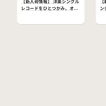
【新入荷情報】 洋楽シングル
【
レコードをひとつかみ。オー
ン
ル・ミドルプライス…
し