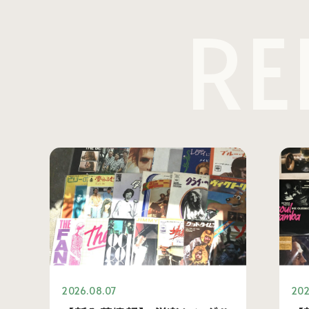
RE
2026.08.07
202