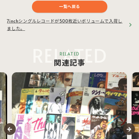
一覧へ戻る
7inchシングルレコードが500枚近いボリュームで入荷し
ました。
RELATED
RELATED
関連記事