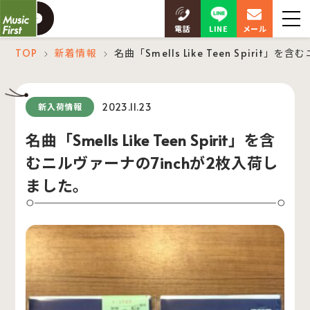
LINE
電話
メール
TOP
新着情報
名曲「Smells Like Teen Spiri
＞
＞
2023.11.23
新入荷情報
名曲「Smells Like Teen Spirit」を含
むニルヴァーナの7inchが2枚入荷し
ました。