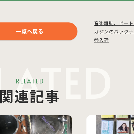
音楽雑誌、ビート
一覧へ戻る
ガジンのバックナ
巻入荷
LATED
RELATED
関連記事