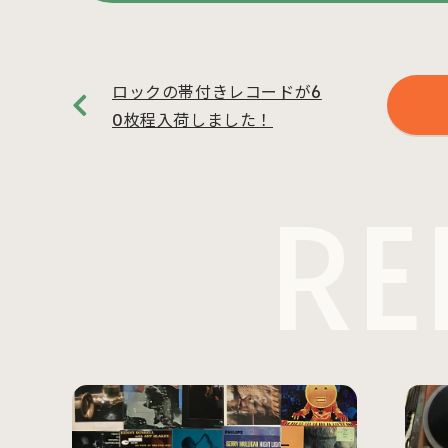
ロックの帯付きレコードが6
0枚程入荷しました！
RE