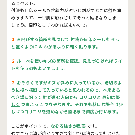
るとベスト。
付箋も目印シールも粘着力が強いと剥がすときに盤を痛
めますので、一旦肌に触れさせてそっと貼るなりしま
しょう。目印としてわかればよいので。
１
音飛びする箇所を見つけて 付箋か目印シールを そっ
と置くように & わかるように軽く貼ります。
２
ルーペを使いキズの箇所を確認。見えづらければライ
トを使うのもよいでしょう。
３
おそらくですがキズが斜めに入っているか、踏切のよ
うに横へ横断して入っていると思われるので、本来ある
べき溝に沿って
針が進む方向から
コリコリと 最初は
優
しく
つまようじ でなぞります。それでも駄目な場合は少
しづつコリコリを強めながら直るまで何度か行います。
ここがポイントで、
なぞる強さが重要
です。
強すぎると溝が広がりすぎて針飛びは治まっても通るた