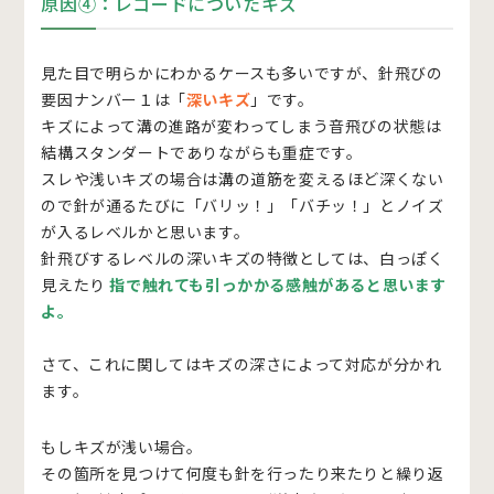
原因④：レコードについたキズ
見た目で明らかにわかるケースも多いですが、針飛びの
要因ナンバー１は「
深いキズ
」です。
キズによって溝の進路が変わってしまう音飛びの状態は
結構スタンダートでありながらも重症です。
スレや浅いキズの場合は溝の道筋を変えるほど深くない
ので針が通るたびに「バリッ！」「バチッ！」とノイズ
が入るレベルかと思います。
針飛びするレベルの深いキズの特徴としては、白っぽく
見えたり
指で触れても引っかかる感触があると思います
よ。
さて、これに関してはキズの深さによって対応が分かれ
ます。
もしキズが浅い場合。
その箇所を見つけて何度も針を行ったり来たりと繰り返