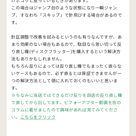
けポコッと反っているときがあります。
この場合はジャンプ台のような状態になり一瞬ジャン
プ、すなわち「スキップ」で針飛びする場合があるので
す。
針圧調整で改善を試みるというのも有りなんですが、あ
まり効果のない場合もあるので、駄目なら思い切って
反
り直し機(ディスクフラッター)を購入する
という解決方
法もありかもしれません。
もちろん反りによっては反り直し機でもまったく直らな
いケースもあるので、必ず直るとは保証できませんが一
つの解決方法として頭に入れておくのもいいと思いま
す。
※ちなみに当店ではできるだけ反りを自店の反り直し機
で直してから出してます。ビフォーアフター動画を別の
コラムに載せましたので興味があれば見てみてくださ
い。
こちらをクリック