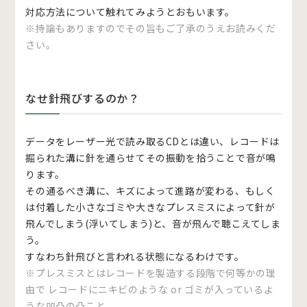
対応方法について触れてみようとおもいます。
※持論もありますのでその旨もご了承のうえお読みくだ
さい。
なせ針飛びするのか？
データをレーザー光で読み取るCDとは違い、レコードは
掘られた溝に針を通らせてその振動を拾うことで音が鳴
ります。
その通るべき溝に、キズによって進路が変わる、もしく
は付着した小さなゴミや大きなプレスミスによって針が
飛んでしまう(浮いてしまう)と、音が飛んで聴こえてしま
う。
すなわち針飛びと言われる状態になるわけです。
※プレスミスとはレコードを製造する段階で何等かの理
由で レコードにニキビのような or ゴミが入っているよ
うな凹凸の凸こと。