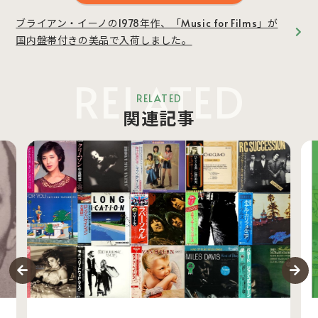
ブライアン・イーノの1978年作、「Music for Films」が
国内盤帯付きの美品で入荷しました。
RELATED
RELATED
関連記事