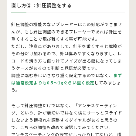
直し方②：針圧調整をする
針圧調整の機能のないプレーヤーはこの対応ができませ
んが、もし針圧調整のできるプレーヤーであれば針圧を
重くすることで飛び難くする事が可能です。
ただし、注意点がありまして、針圧を重くすると摩擦が
その分だけ加わるので、針は傷みやすくなりますし、レ
コードの溝の方も傷つけてノイズが出る盤になってしま
うケースがあるので判断と覚悟が必要です。
調整に臨む際はいきなり重く設定するのではなく、
まず
は通常設定よりも0.5～1gぐらい重く設定
してみましょ
う。
そして針圧調整だけではなく、「アンチスケーティン
グ」という、針が溝沿いではなく横にサーッとスライド
しないよう横揺れを調整するダイヤルがあると思うの
で、こちらの調整も改めて確認してみてください。
アンチスケーティングの設定がしっかりしてないと、横