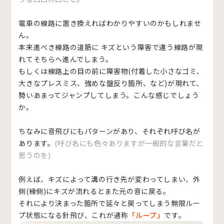
電車の線路に置き換えればわかりやすいのかもしれませ
ん。
本来進べき線路の道筋に キズという障害で違う線路が現
れてそちらへ進んでしまう。
もしくは線路上の目の前に障害物(付着した小さなゴミ、
大きなプレスミス、強めな盤反り箇所、など)が現れて、
勢いあまってジャンプしてしまう。こんな感じでしょう
か。
ちなみに音飛びにもパターンがあり、それぞれ呼び名が
あります。
(呼び名にも色々ありますが一般的な言葉だと
思うのを)
例えば、キズによって溝の行き先が変わってしまい、外
側(縁側)にキズが流れるとまた元の音に戻る。
それにより決まった箇所で延々と戻ってしまう無限ルー
プ状態になる針飛び、これが通称
「ループ」
です。