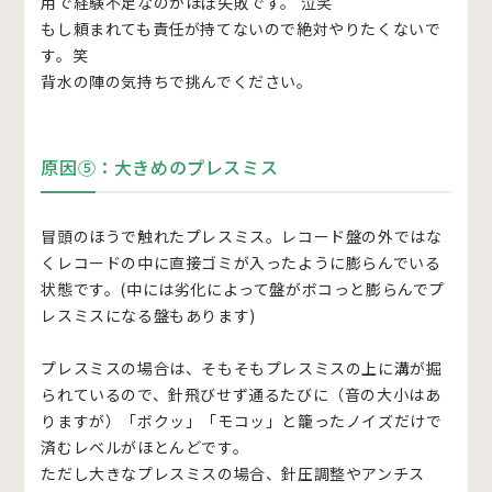
用で経験不足なのかほぼ失敗です。 泣笑
もし頼まれても責任が持てないので絶対やりたくないで
す。笑
背水の陣の気持ちで挑んでください。
原因⑤：大きめのプレスミス
冒頭のほうで触れたプレスミス。レコード盤の外ではな
くレコードの中に直接ゴミが入ったように膨らんでいる
状態です。(中には劣化によって盤がボコっと膨らんでプ
レスミスになる盤もあります)
プレスミスの場合は、そもそもプレスミスの上に溝が掘
られているので、針飛びせず通るたびに（音の大小はあ
りますが）「ボクッ」「モコッ」と籠ったノイズだけで
済むレベルがほとんどです。
ただし大きなプレスミスの場合、針圧調整やアンチス