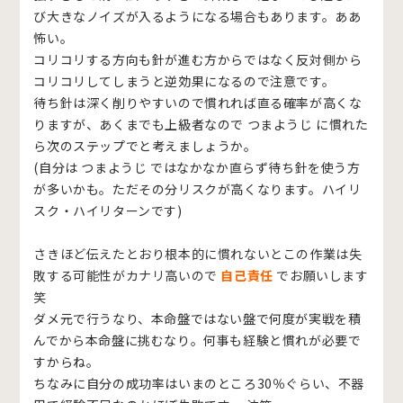
び大きなノイズが入るようになる場合もあります。ああ
怖い。
コリコリする方向も針が進む方からではなく反対側から
コリコリしてしまうと逆効果になるので注意です。
待ち針は深く削りやすいので慣れれば直る確率が高くな
りますが、あくまでも上級者なので つまようじ に慣れた
ら次のステップでと考えましょうか。
(自分は つまようじ ではなかなか直らず待ち針を使う方
が多いかも。ただその分リスクが高くなります。ハイリ
スク・ハイリターンです)
さきほど伝えたとおり根本的に慣れないとこの作業は失
敗する可能性がカナリ高いので
自己責任
でお願いします
笑
ダメ元で行うなり、本命盤ではない盤で何度が実戦を積
んでから本命盤に挑むなり。何事も経験と慣れが必要で
すからね。
ちなみに自分の成功率はいまのところ30％ぐらい、不器