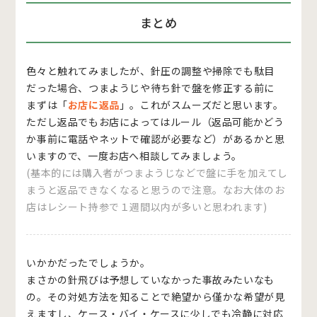
まとめ
色々と触れてみましたが、針圧の調整や掃除でも駄目
だった場合、つまようじや待ち針で盤を修正する前に
まずは「
お店に返品
」。これがスムーズだと思います。
ただし返品でもお店によってはルール（返品可能かどう
か事前に電話やネットで確認が必要など）があるかと思
いますので、一度お店へ相談してみましょう。
(基本的には購入者がつまようじなどで盤に手を加えてし
まうと返品できなくなると思うので注意。なお大体のお
店はレシート持参で１週間以内が多いと思われます)
いかかだったでしょうか。
まさかの針飛びは予想していなかった事故みたいなも
の。その対処方法を知ることで絶望から僅かな希望が見
えますし、ケース・バイ・ケースに少しでも冷静に対応