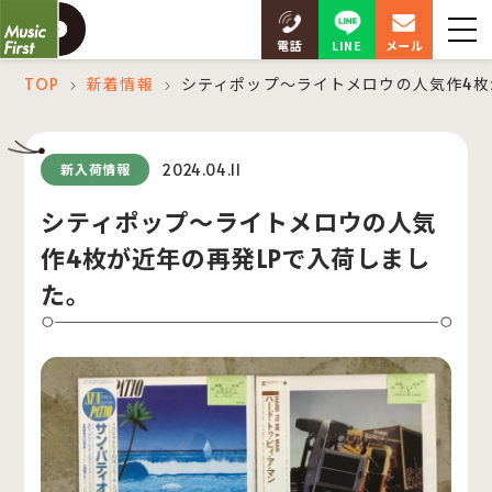
LINE
電話
メール
TOP
新着情報
シティポップ～ライトメロウの人気作4枚
＞
＞
2024.04.11
新入荷情報
シティポップ～ライトメロウの人気
作4枚が近年の再発LPで入荷しまし
た。