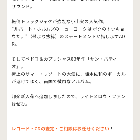
サウンド。
転倒トラックジャケが強烈な小山実の人気作。
”ルパート・ホルムズのニューヨークは ボクのトウキョ
ウだ。”（帯より抜粋）のステートメントが指し示すAO
R。
そしてペドロ＆カプリシャス83年作「サン・パティ
オ」。
極上のサマー・リゾートの大気に、桂木佐和のボーカル
が溶けてゆく、南国で微風なアルバム。
邦楽新入荷へ追加しましたので、ライトメロウ・ファン
はぜひ。
レコード・CDの査定・ご相談はお任せください
！