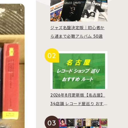
ジャズ名盤決定版｜初心者か
ら通まで必聴アルバム 50選
2026年8月更新版【名古屋】
34店舗 レコード屋巡り おす
すめルート紹介