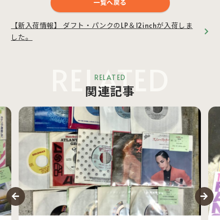
一覧へ戻る
【新入荷情報】 ダフト・パンクのLP＆12inchが入荷しま
した。
RELATED
RELATED
関連記事