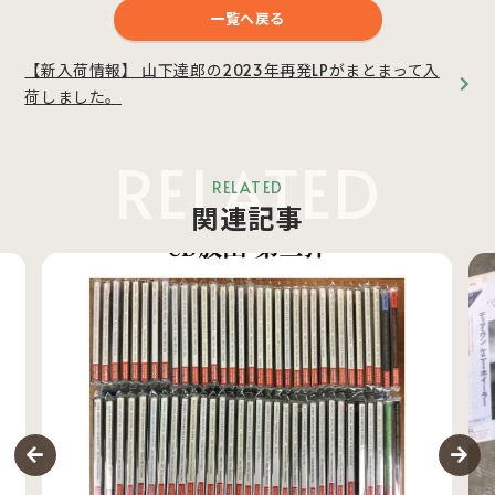
一覧へ戻る
【新入荷情報】 山下達郎の2023年再発LPがまとまって入
荷しました。
RELATED
RELATED
関連記事