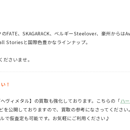
クのFATE、SKAGARACK、ベルギーSteelover、豪州からはAv
ts、Tall Storiesと国際色豊かなラインナップ。
くださいませ。
さい！
/ヘヴィメタル】
の買取も強化しております。こちらの「
ハー
どを公開しておりますので、買取の参考になさってください
ルで仮査定も可能です。お気軽にご利用ください♪