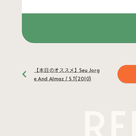
【本日のオススメ】Seu Jorg
e And Almaz / S.T(2010)
RE