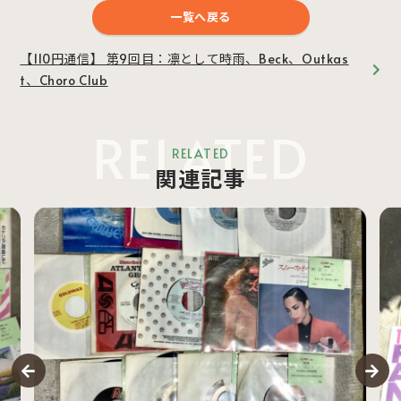
一覧へ戻る
【110円通信】 第9回目：凛として時雨、Beck、Outkas
t、Choro Club
RELATED
RELATED
関連記事