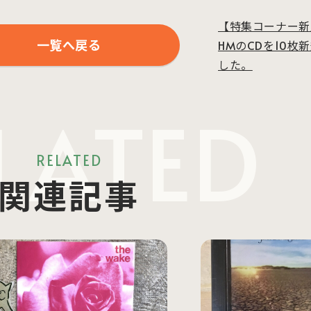
【特集コーナー新入
一覧へ戻る
HMのCDを10枚
した。
LATED
RELATED
関連記事