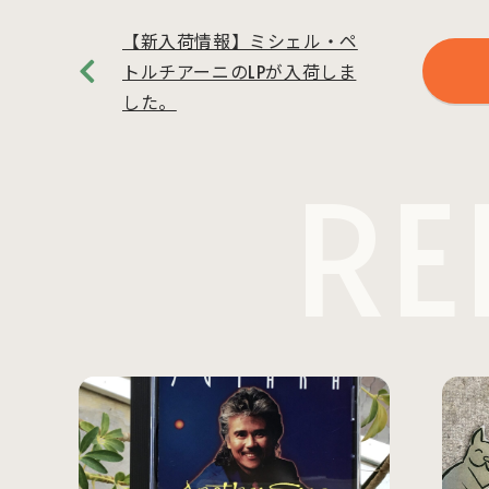
【新入荷情報】ミシェル・ペ
トルチアーニのLPが入荷しま
した。
RE