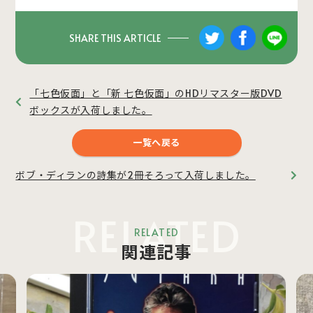
SHARE THIS ARTICLE
「七色仮面」と「新 七色仮面」のHDリマスター版DVD
ボックスが入荷しました。
一覧へ戻る
ボブ・ディランの詩集が2冊そろって入荷しました。
RELATED
RELATED
関連記事