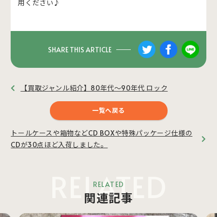
用ください♪
SHARE THIS ARTICLE
【買取ジャンル紹介】80年代～90年代 ロック
一覧へ戻る
トールケースや箱物などCD BOXや特殊パッケージ仕様の
CDが30点ほど入荷しました。
RELATED
RELATED
関連記事