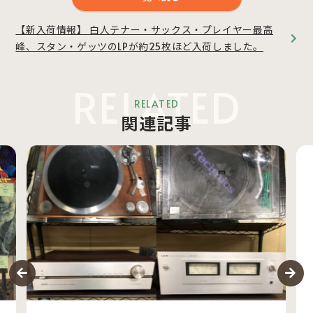
【新入荷情報】 白人テナー・サックス・プレイヤー最高
峰、スタン・ゲッツのLPが約25枚ほど入荷しました。
RELATED
RELATED
関連記事