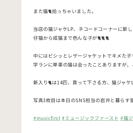
また猫🐈拾っちゃいました。
当店の猫ジャケLP、ネコードコーナーに新し
仔猫から成猫まで色んな子が🐈🐈🐈
中にはビシッとレザージャケットでキメた子
学ランに単車の猫は会ったことありますが、
新入り🐈は14匹、貰って下さる方、猫ジャケ
写真3枚目は本日のSNS担当の岩井と暮らす
#musicfirst
#ミュージックファースト
#猫