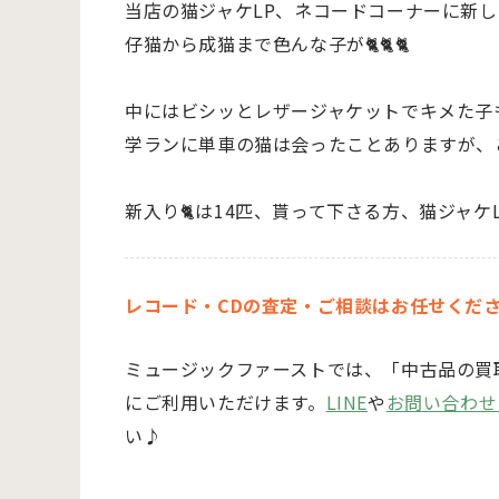
当店の猫ジャケLP、ネコードコーナーに新し
仔猫から成猫まで色んな子が🐈🐈🐈
中にはビシッとレザージャケットでキメた子
学ランに単車の猫は会ったことありますが、
新入り🐈は14匹、貰って下さる方、猫ジャケ
レコード・CDの査定・ご相談はお任せくだ
ミュージックファーストでは、「中古品の買
にご利用いただけます。
LINE
や
お問い合わせ
い♪