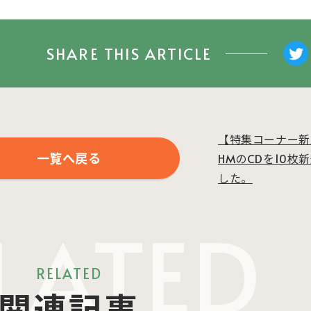
SHARE THIS ARTICLE
【特集コーナー新入
一覧へ戻る
HMのCDを10枚
した。
LATED
RELATED
関連記事