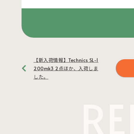
【新入荷情報】Technics SL-1
200mk3 2点ほか、入荷しま
した。
RE