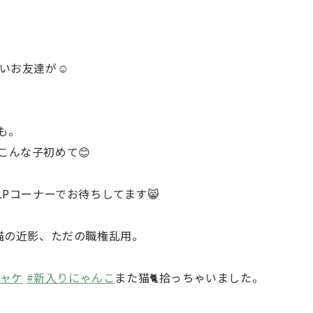
いお友達が☺️
も。
こんな子初めて😊
LPコーナーでお待ちしてます😸
猫の近影、ただの職権乱用。
ジャケ
#新入りにゃんこ
また猫🐈拾っちゃいました。