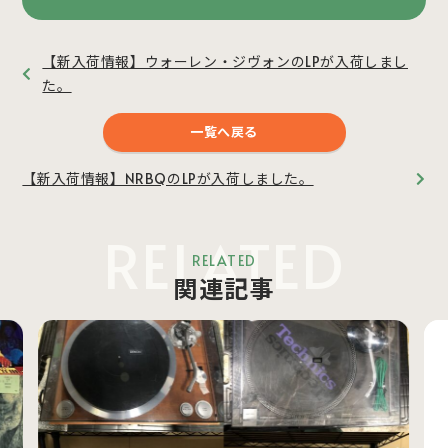
【新入荷情報】ウォーレン・ジヴォンのLPが入荷しまし
た。
一覧へ戻る
【新入荷情報】NRBQのLPが入荷しました。
RELATED
RELATED
関連記事