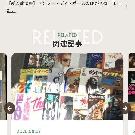
【新入荷情報】リンジー・ディ・ポールのLPが入荷しまし
た。
RELATED
RELATED
関連記事
2026.08.07