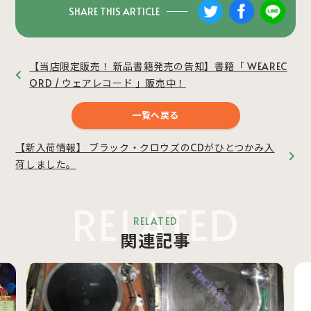
SHARE THIS ARTICLE
【当店限定販売！ 新品書籍発売の告知】書籍「 WEAREC
ORD / ウェアレコード 」販売中！
一覧へ戻る
【新入荷情報】 ブラック・クロウズのCDがひとつかみ入
荷しました。
RELATED
RELATED
関連記事