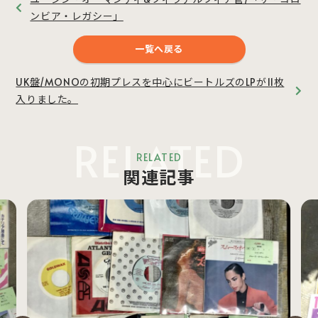
ンビア・レガシー」
一覧へ戻る
UK盤/MONOの初期プレスを中心にビートルズのLPが11枚
入りました。
RELATED
RELATED
関連記事