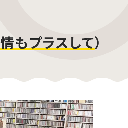
情もプラスして
）