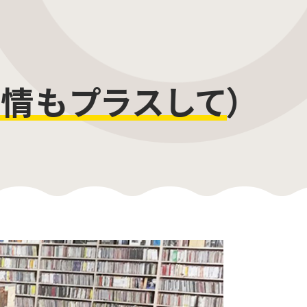
情もプラスして
）