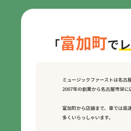
富加町
「
で
レ
ミュージックファーストは名古
2007年の創業から名古屋市栄
富加町から店舗まで、車では高
多くいらっしゃいます。