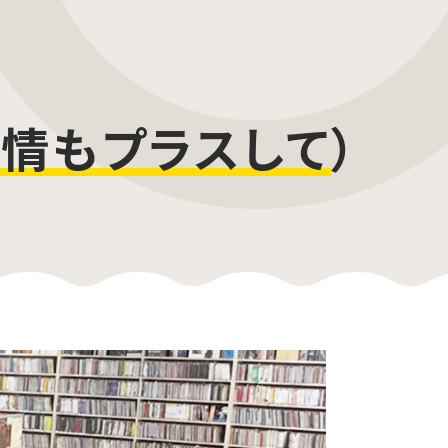
情もプラスして
）