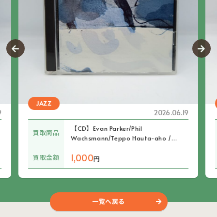
JAZZ
9
2026.06.19
【CD】Evan Parker/Phil
買取商品
Wachsmann/Teppo Hauta-aho /
The Needles (CD LR 348/349)
1,000
買取金額
円
一覧へ戻る