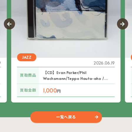
JAZZ
9
2026.06.19
【CD】Evan Parker/Phil
買取商品
Wachsmann/Teppo Hauta-aho /
The Needles (CD LR 348/349)
1,000
買取金額
円
一覧へ戻る