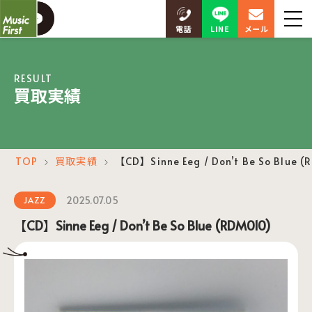
LINE
電話
メール
RESULT
買取実績
TOP
買取実績
【CD】Sinne Eeg / Don’t Be So Blue (
＞
＞
2025.07.05
JAZZ
【CD】Sinne Eeg / Don’t Be So Blue (RDM010)