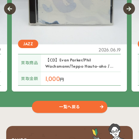
JAZZ
9
2026.06.19
【CD】Evan Parker/Phil
買取商品
Wachsmann/Teppo Hauta-aho /
The Needles (CD LR 348/349)
1,000
買取金額
円
一覧へ戻る