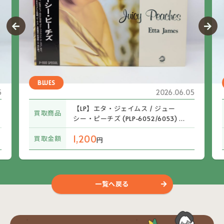
BLUES
5
2026.06.05
【LP】エタ・ジェイムス / ジュー
買取商品
シー・ピーチズ (PLP-6052/6053) 帯
付
1,200
買取金額
円
一覧へ戻る