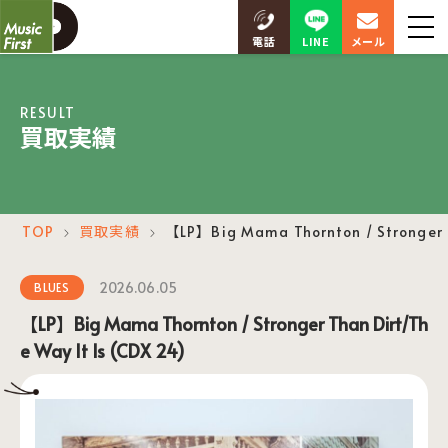
LINE
電話
メール
RESULT
買取実績
TOP
買取実績
【LP】Big Mama Thornton / Stronger Th
＞
＞
2026.06.05
BLUES
【LP】Big Mama Thornton / Stronger Than Dirt/Th
e Way It Is (CDX 24)