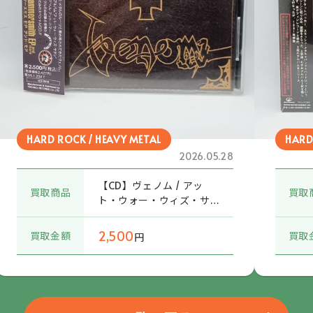
HARD ROCK / HEAVY METAL
HARD
2026.05.28
【CD】ヴェノム / アッ
買取商品
買取
ト・ウォー・ウィズ・サ
タン+ヘル・アット・ハ
マースミス EP アンド・モ
2,500
買取金額
買取
円
ア (TECX-25419) 帯付