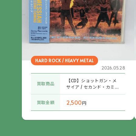
HARD ROCK / HEAVY METAL
2026.05.28
【CD】ショットガン・メ
買取商品
サイア / セカンド・カミ
ング (SRCS5776) 帯付
2,500
買取金額
円