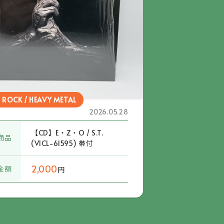
 ROCK / HEAVY METAL
2026.05.28
【CD】E・Z・O / S.T.
商品
(VICL-61595) 帯付
2,000
金額
円