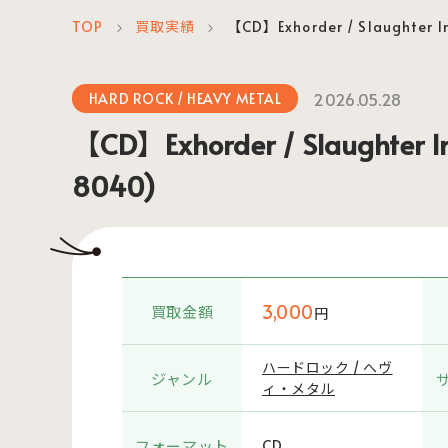
TOP
買取実績
【CD】Exhorder / Slaughter I
＞
＞
2026.05.28
HARD ROCK / HEAVY METAL
【CD】Exhorder / Slaughter In
8040)
3,000
買取金額
円
ハードロック / へヴ
ジャンル
ィ・メタル
フォーマット
CD