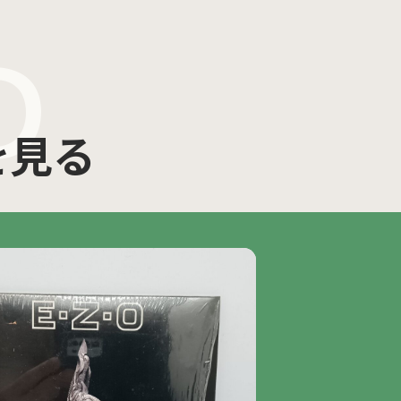
D
を見る