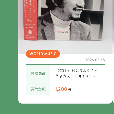
WORLD MUSIC
2026.05.28
【CD】中村とうよう / と
買取商品
うようズ・チョイス・ス
ペシャル (DISCOLOGIA-
007) 帯付
1,200
買取金額
円