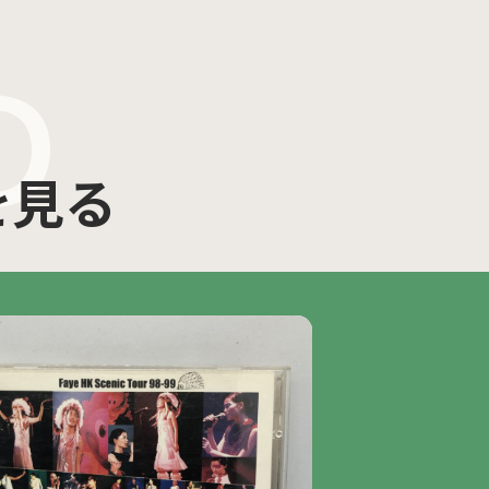
D
を見る