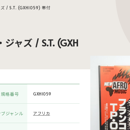
S.T. (GXH1059) 帯付
ズ / S.T. (GXH
規格番号
GXH1059
サブジャンル
アフリカ