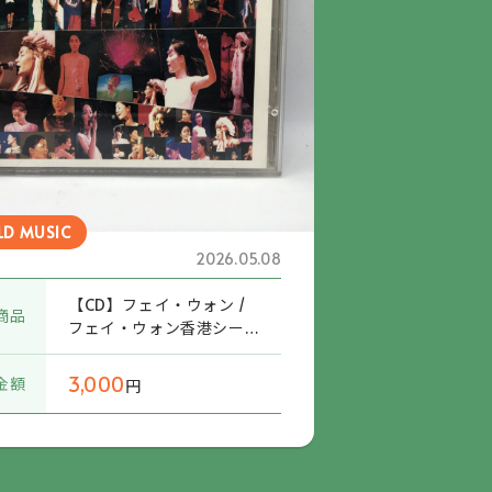
D MUSIC
2026.05.08
【CD】フェイ・ウォン /
商品
フェイ・ウォン香港シー
ニック・ツアー98～99
(TOCP-65371/2) 帯付
3,000
金額
円