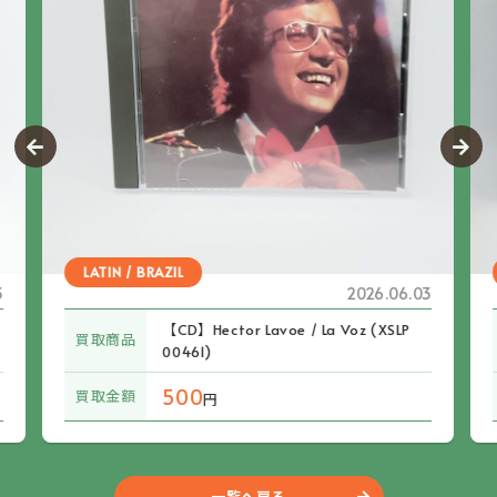
LATIN / BRAZIL
3
2026.06.03
【CD】Hector Lavoe / La Voz (XSLP
買取商品
00461)
500
買取金額
円
一覧へ戻る