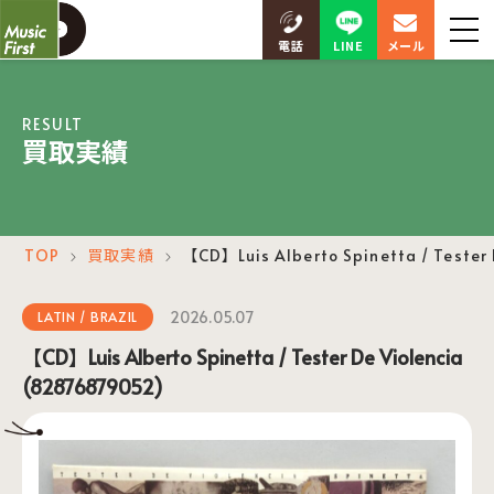
LINE
電話
メール
RESULT
買取実績
TOP
買取実績
【CD】Luis Alberto Spinetta / Tester
＞
＞
2026.05.07
LATIN / BRAZIL
【CD】Luis Alberto Spinetta / Tester De Violencia
(82876879052)