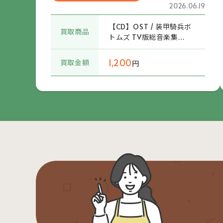
2026.06.19
【CD】OST / 装甲騎兵ボ
買取商品
トムズ TV版総音楽集
(KICA681～3) 帯付
1,200
買取金額
円