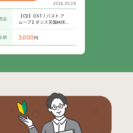
2026.05.28
【CD】OST / バスト ア
商品
ムーブ2 ダンス天国MIX
(AMCM-4432) 帯付
3,000
金額
円