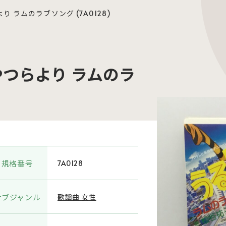
り ラムのラブソング (7A0128)
やつらより ラムのラ
規格番号
7A0128
サブジャンル
歌謡曲 女性