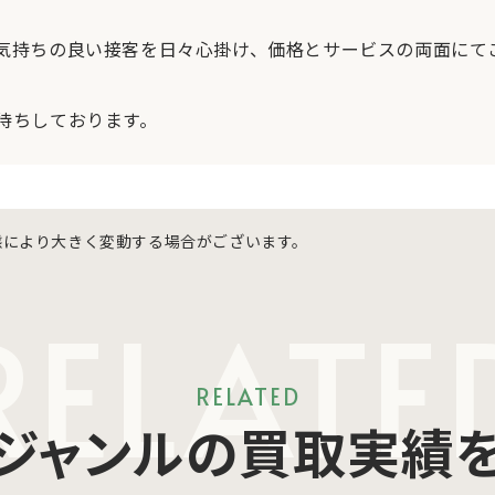
気持ちの良い接客を日々心掛け、価格とサービスの両面にて
待ちしております。
態により大きく変動する場合がございます。
RELATE
RELATED
ジャンルの買取実績