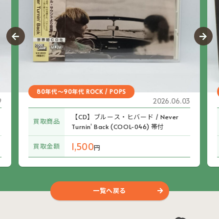
80年代～90年代 ROCK / POPS
9
2026.06.03
【CD】ブルース・ヒバード / Never
買取商品
Turnin’ Back (COOL-046) 帯付
1,500
買取金額
円
一覧へ戻る