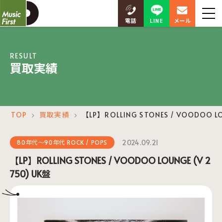
LINE
電話
メール
RESULT
買取実績
TOP
買取実績
【LP】ROLLING STONES / VOODOO LO
＞
＞
2024.09.21
80年代～90年代 ROCK / POPS
【LP】ROLLING STONES / VOODOO LOUNGE (V 2
750) UK盤