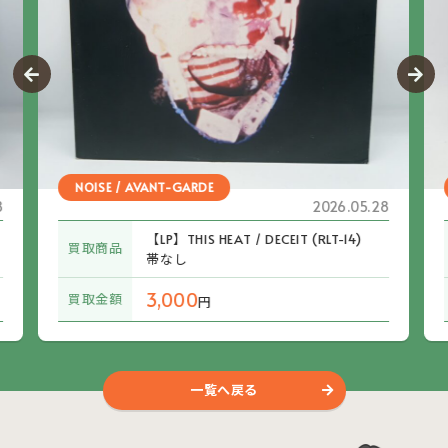
NOISE / AVANT-GARDE
8
2026.05.28
【LP】THIS HEAT / DECEIT (RLT-14)
買取商品
帯なし
3,000
買取金額
円
一覧へ戻る