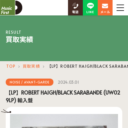
LINE
電話
メール
RESULT
買取実績
TOP
買取実績
【LP】ROBERT HAIGH/BLACK SARABA
＞
＞
2024.03.01
NOISE / AVANT-GARDE
【LP】ROBERT HAIGH/BLACK SARABANDE (UW02
9LP) 輸入盤