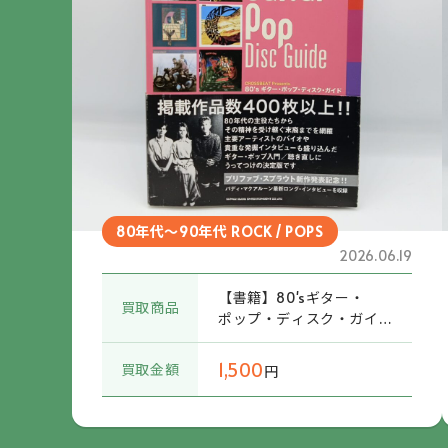
80年代～90年代 ROCK / POPS
2026.06.19
【書籍】80'sギター・
買取商品
ポップ・ディスク・ガイ
ド (ISBN9784401639175)
帯付
1,500
買取金額
円