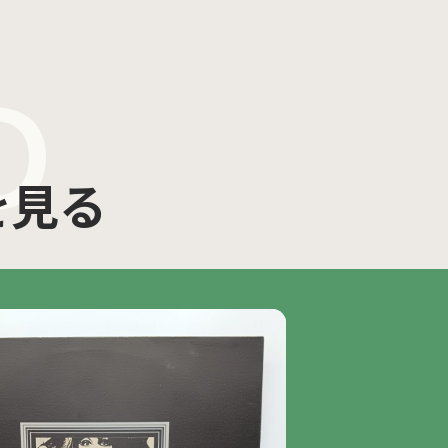
D
を見る