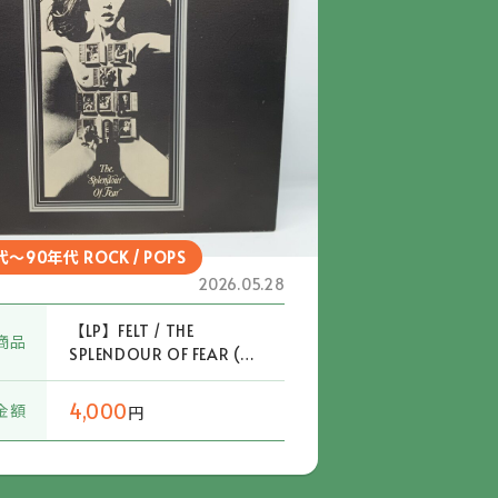
～90年代 ROCK / POPS
2026.05.28
【LP】FELT / THE
商品
SPLENDOUR OF FEAR (M
RED 57)
4,000
金額
円