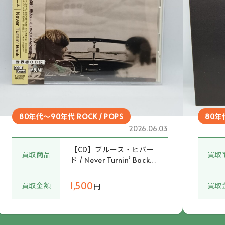
80年代～90年代 ROCK / POPS
80年代
2026.06.03
【CD】ブルース・ヒバー
買取商品
買取
ド / Never Turnin’ Back
(COOL-046) 帯付
1,500
買取金額
買取
円