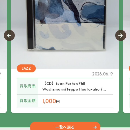
JAZZ
9
2026.06.19
【CD】Evan Parker/Phil
買取商品
Wachsmann/Teppo Hauta-aho /
The Needles (CD LR 348/349)
1,000
買取金額
円
一覧へ戻る