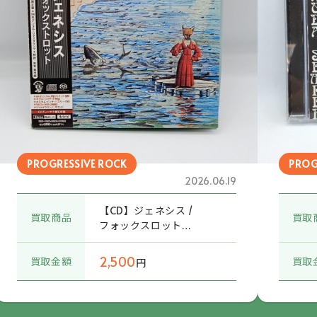
PROGRESSIVE ROCK
PROG
2026.06.19
【CD】ジェネシス /
買取商品
買取
フォックスロット
(TOGP-15022)
SACD+DVD Audio/帯付
2,500
買取金額
買取
円