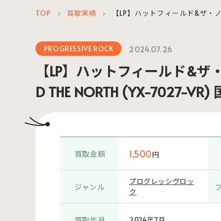
TOP
買取実績
【LP】ハットフィールド&ザ・ノース/H
＞
＞
2024.07.26
PROGRESSIVE ROCK
【LP】ハットフィールド&ザ・ノー
D THE NORTH (YX-7027-V
1,500
買取金額
円
プログレッシヴロッ
ジャンル
ク
買取年月
2024年7月