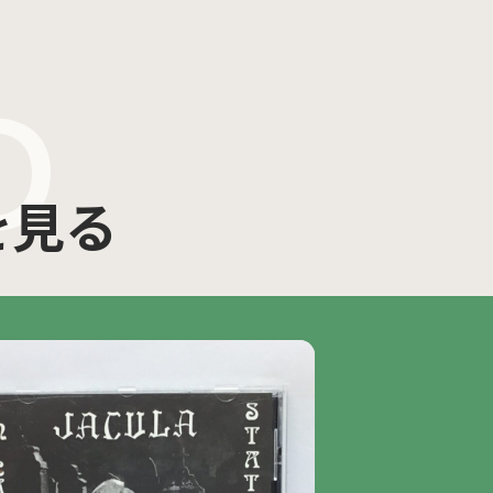
D
を見る