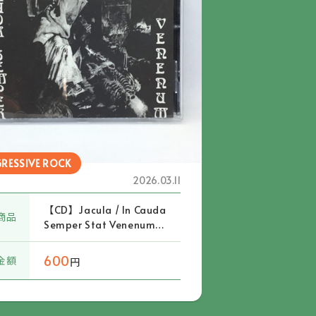
RESSIVE ROCK
2026.03.11
【CD】Jacula / In Cauda
商品
Semper Stat Venenum
(BWRCD 051-2)
600
金額
円