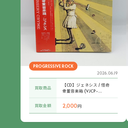
PROGRESSIVE ROCK
2026.06.19
【CD】ジェネシス / 怪奇
買取商品
骨董音楽箱 (VJCP-
98016) 帯付
2,000
買取金額
円