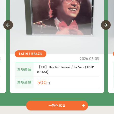
LATIN / BRAZIL
3
2026.06.03
【CD】Hector Lavoe / La Voz (XSLP
買取商品
00461)
500
買取金額
円
一覧へ戻る