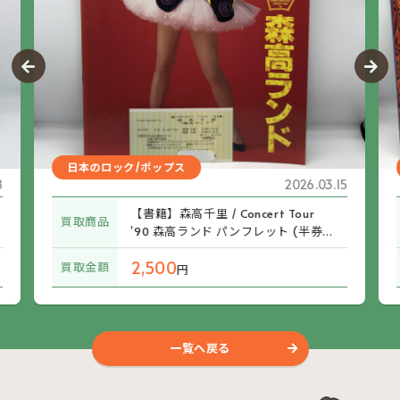
日本のロック/ポップス
8
2026.03.15
【書籍】森高千里 / Concert Tour
買取商品
’90 森高ランド パンフレット (半券付
き)
2,500
買取金額
円
一覧へ戻る