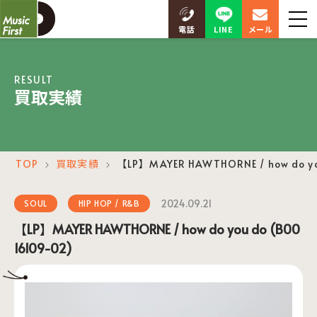
LINE
電話
メール
RESULT
買取実績
TOP
買取実績
【LP】MAYER HAWTHORNE / how do yo
＞
＞
2024.09.21
SOUL
HIP HOP / R&B
【LP】MAYER HAWTHORNE / how do you do (B00
16109-02)