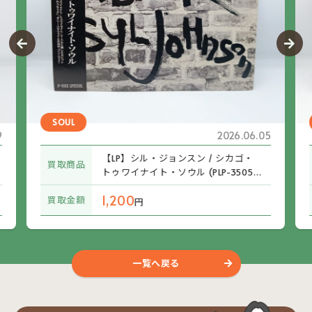
SOUL
9
2026.06.05
【LP】シル・ジョンスン / シカゴ・
買取商品
トゥワイナイト・ソウル (PLP-3505)
帯付
1,200
買取金額
円
一覧へ戻る